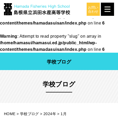
Warning
: Attempt to read property "slug" on array in
/home/hamasui/hamasui.ed.jp/public_html/wp-
content/themes/hamadasuisan/index.php
on line
6
Warning
: Attempt to read property "slug" on array in
/home/hamasui/hamasui.ed.jp/public_html/wp-
content/themes/hamadasuisan/index.php
on line
6
学校ブログ
学校ブログ
HOME
>
学校ブログ
>
2024年
>
1月