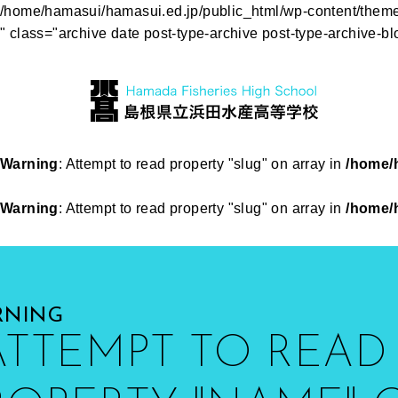
/home/hamasui/hamasui.ed.jp/public_html/wp-content/them
" class="archive date post-type-archive post-type-archive
Warning
: Attempt to read property "slug" on array in
/home/
Warning
: Attempt to read property "slug" on array in
/home/
RNING
 ATTEMPT TO READ