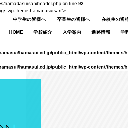
es/hamadasuisan/header.php on line
92
-blogs wp-theme-hamadasuisan">
中学生の皆様へ
卒業生の皆様へ
在校生の皆
HOME
学校紹介
入学案内
進路情報
学
hamasui/hamasui.ed.jp/public_html/wp-content/themes/
hamasui/hamasui.ed.jp/public_html/wp-content/themes/