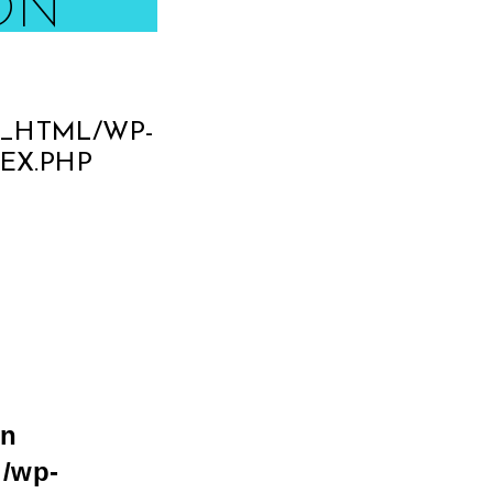
ON
C_HTML/WP-
EX.PHP
in
l/wp-