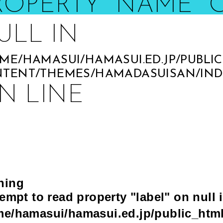
ROPERTY "NAME" 
ULL IN
ME/HAMASUI/HAMASUI.ED.JP/PUBLI
TENT/THEMES/HAMADASUISAN/IND
N LINE
ning
tempt to read property "label" on null 
me/hamasui/hamasui.ed.jp/public_htm