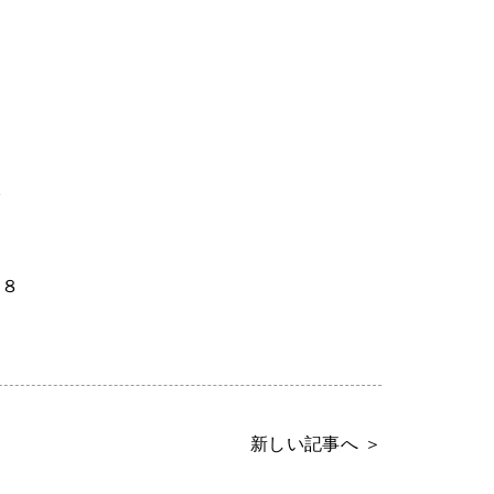
で
９８
新しい記事へ ＞