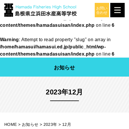
Warning
: Attempt to read property "slug" on array in
/home/hamasui/hamasui.ed.jp/public_html/wp-
content/themes/hamadasuisan/index.php
on line
6
Warning
: Attempt to read property "slug" on array in
/home/hamasui/hamasui.ed.jp/public_html/wp-
content/themes/hamadasuisan/index.php
on line
6
お知らせ
2023年12月
HOME
>
お知らせ
>
2023年
>
12月