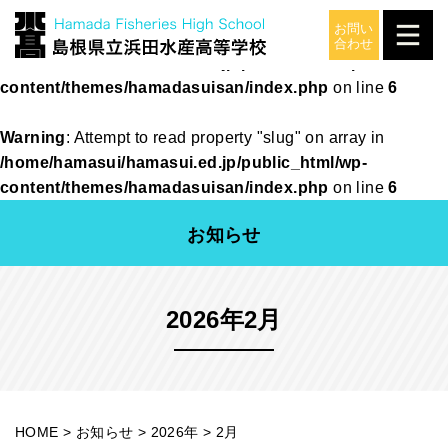
Warning
: Attempt to read property "slug" on array in
/home/hamasui/hamasui.ed.jp/public_html/wp-
content/themes/hamadasuisan/index.php
on line
6
Warning
: Attempt to read property "slug" on array in
/home/hamasui/hamasui.ed.jp/public_html/wp-
content/themes/hamadasuisan/index.php
on line
6
お知らせ
2026年2月
HOME
>
お知らせ
>
2026年
>
2月