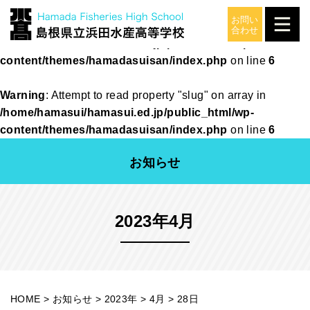
Warning
: Attempt to read property "slug" on array in
/home/hamasui/hamasui.ed.jp/public_html/wp-
content/themes/hamadasuisan/index.php
on line
6
Warning
: Attempt to read property "slug" on array in
/home/hamasui/hamasui.ed.jp/public_html/wp-
content/themes/hamadasuisan/index.php
on line
6
お知らせ
2023年4月
HOME
>
お知らせ
>
2023年
>
4月
>
28日