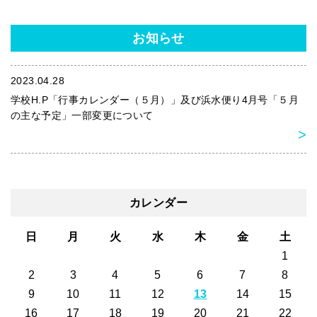
お知らせ
2023.04.28
学校H.P「行事カレンダー（５月）」及び浜水便り4月号「５月
の主な予定」一部変更について
カレンダー
日
月
火
水
木
金
土
1
2
3
4
5
6
7
8
9
10
11
12
13
14
15
16
17
18
19
20
21
22